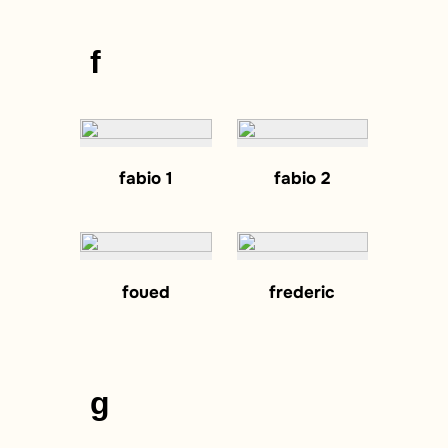
f
fabio 1
fabio 2
foued
frederic
g