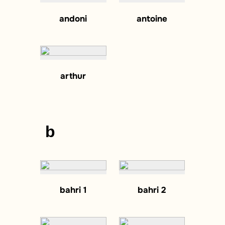
andoni
antoine
arthur
b
bahri 1
bahri 2