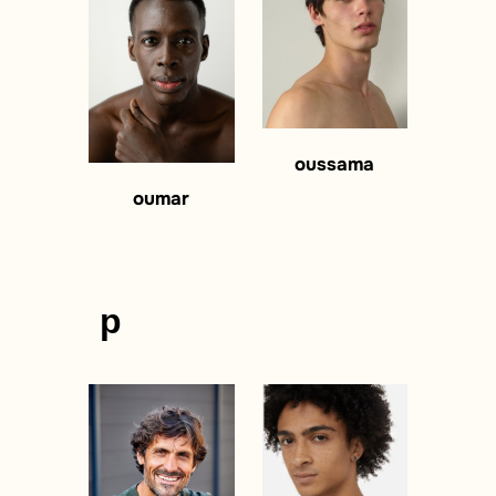
oussama
oumar
p