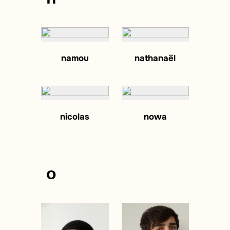
namou
nathanaël
nicolas
nowa
o