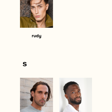
rudy
s