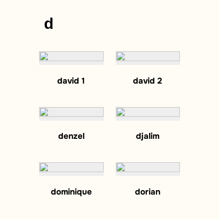
d
david 1
david 2
denzel
djalim
dominique
dorian