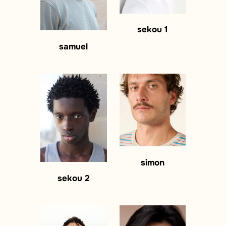
sekou 1
samuel
simon
sekou 2