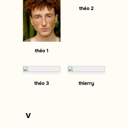
théo 2
théo 1
théo 3
thierry
v