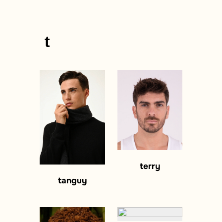
t
terry
tanguy