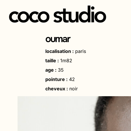
Aller
au
oumar
contenu
localisation :
paris
taille :
1m82
age :
35
pointure :
42
cheveux :
noir