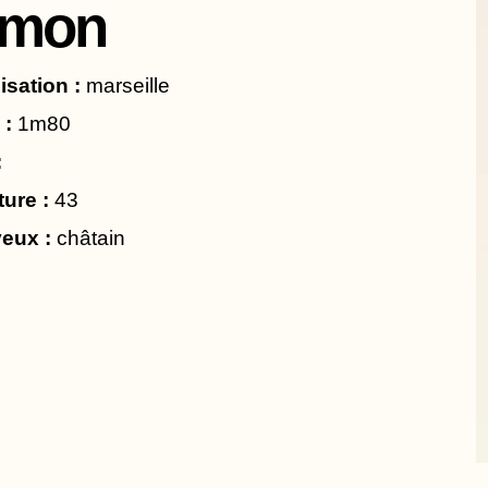
imon
isation :
marseille
 :
1m80
:
ture :
43
eux :
châtain