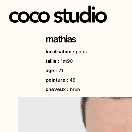
Aller
au
mathias
contenu
localisation :
paris
taille :
1m90
age :
21
pointure :
45
cheveux :
brun