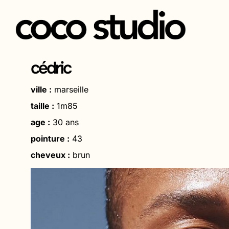
Aller
au
cédric
contenu
ville :
marseille
taille :
1m85
age :
30 ans
pointure :
43
cheveux :
brun