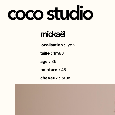
Aller
au
mickaël
contenu
localisation :
lyon
taille :
1m88
age :
36
pointure :
45
cheveux :
brun