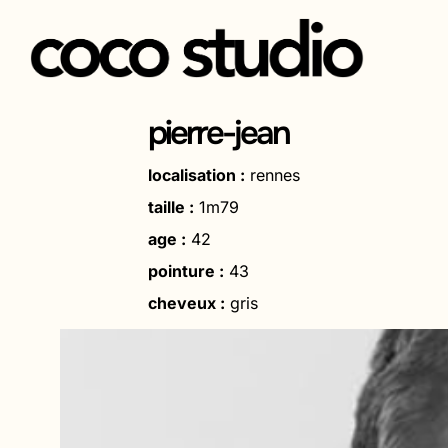
Aller
au
pierre-jean
contenu
localisation :
rennes
taille :
1m79
age :
42
pointure :
43
cheveux :
gris