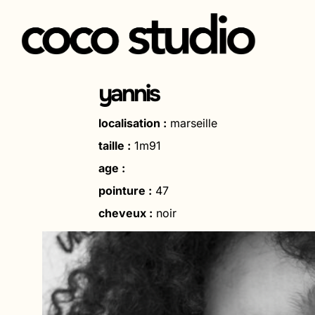
Aller
au
yannis
contenu
localisation :
marseille
taille :
1m91
age :
pointure :
47
cheveux :
noir