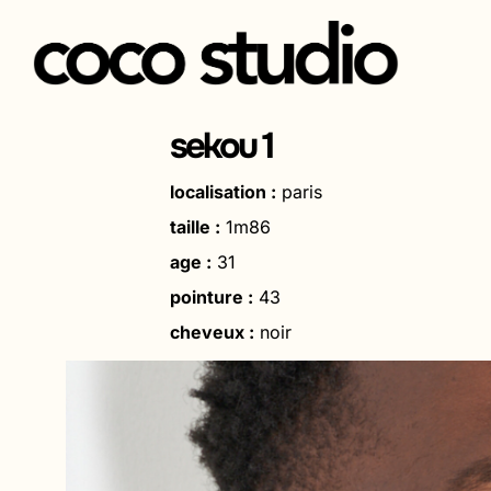
Aller
au
sekou 1
contenu
localisation :
paris
taille :
1m86
age :
31
pointure :
43
cheveux :
noir