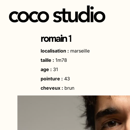
Aller
au
romain
1
contenu
localisation :
marseille
taille :
1m78
age :
31
pointure :
43
cheveux :
brun