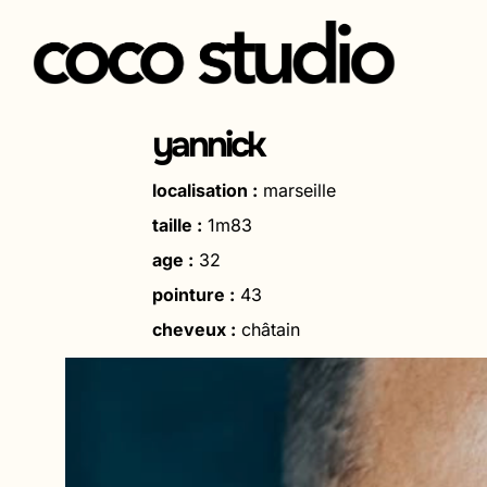
Aller
au
yannick
contenu
localisation :
marseille
taille :
1m83
age :
32
pointure :
43
cheveux :
châtain