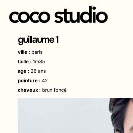
Aller
au
guillaume 1
contenu
ville :
paris
taille :
1m85
age :
28 ans
pointure :
42
cheveux :
brun foncé