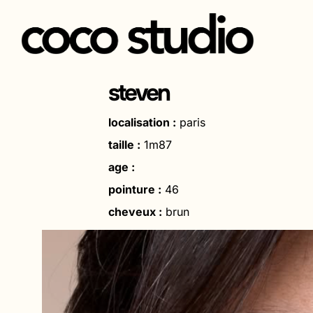
Aller
au
steven
contenu
localisation :
paris
taille :
1m87
age :
pointure :
46
cheveux :
brun