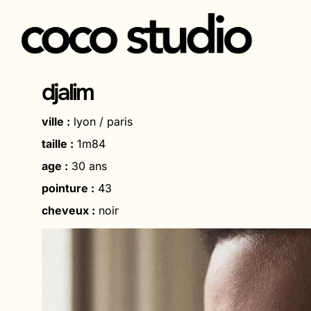
Aller
au
djalim
contenu
ville :
lyon / paris
taille :
1m84
age :
30 ans
pointure :
43
cheveux :
noir