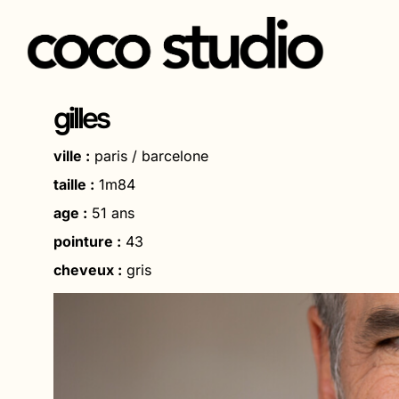
Aller
au
gilles
contenu
ville :
paris / barcelone
taille :
1m84
age :
51 ans
pointure :
43
cheveux :
gris