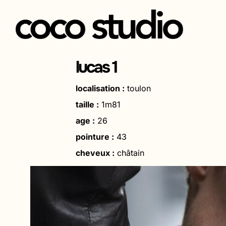
Aller
au
lucas 1
contenu
localisation :
toulon
taille :
1m81
age :
26
pointure :
43
cheveux :
châtain