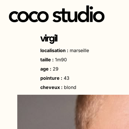
Aller
au
virgil
contenu
localisation :
marseille
taille :
1m90
age :
29
pointure :
43
cheveux :
blond