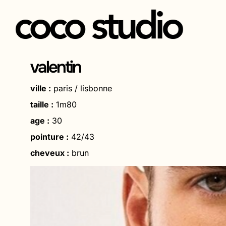
Aller
au
valentin
contenu
ville :
paris / lisbonne
taille :
1m80
age :
30
pointure :
42/43
cheveux :
brun