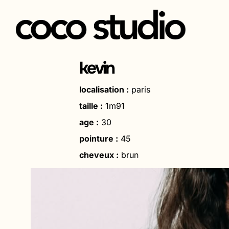
Aller
au
kevin
contenu
localisation :
paris
taille :
1m91
age :
30
pointure :
45
cheveux :
brun