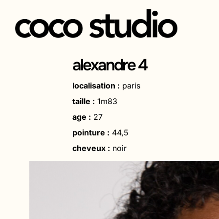
Aller
au
alexandre 4
contenu
localisation :
paris
taille :
1m83
age :
27
pointure :
44,5
cheveux :
noir