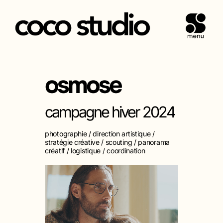
PERMUT
Aller
au
contenu
osmose
campagne hiver 2024
photographie / direction artistique /
stratégie créative / scouting / panorama
créatif / logistique
/ coordination