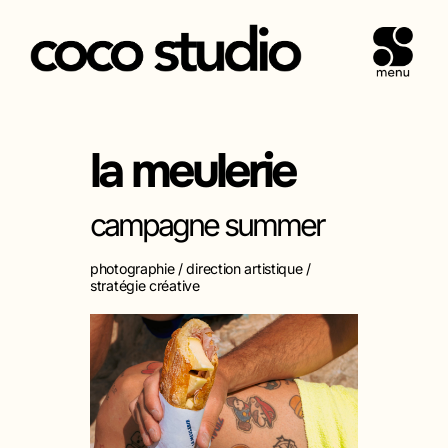
PERMUT
Aller
au
contenu
la meulerie
campagne summer
photographie / direction artistique /
stratégie créative