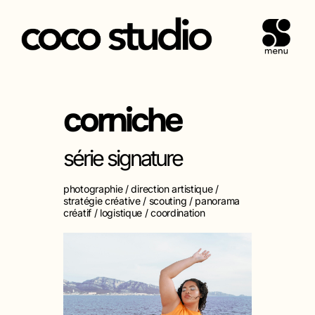
PERMUT
Aller
au
contenu
corniche
série signature
photographie / direction artistique /
stratégie créative / scouting / panorama
créatif / logistique
/ coordination