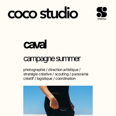
PERMUT
Aller
au
contenu
caval
campagne summer
photographie / direction artistique /
stratégie créative / scouting / panorama
créatif / logistique / coordination