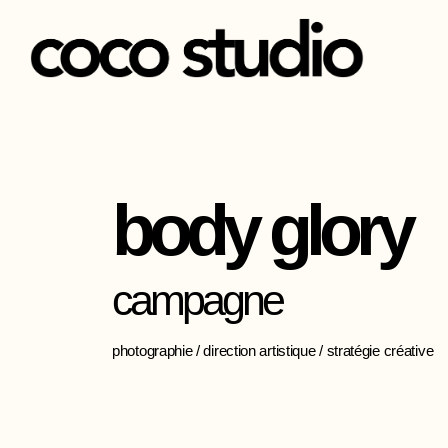
Aller
au
contenu
body glory
campagne
photographie / direction artistique / stratégie créative