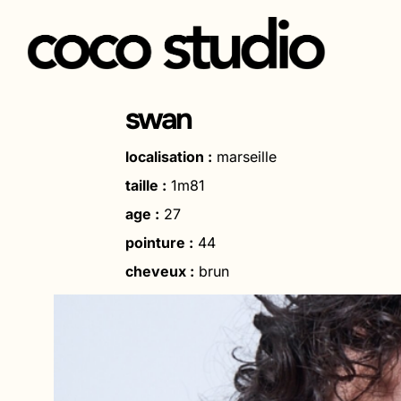
Aller
au
swan
contenu
localisation :
marseille
taille :
1m81
age :
27
pointure :
44
cheveux :
brun