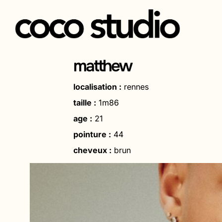
Aller
au
matthew
contenu
localisation :
rennes
taille :
1m86
age :
21
pointure :
44
cheveux :
brun