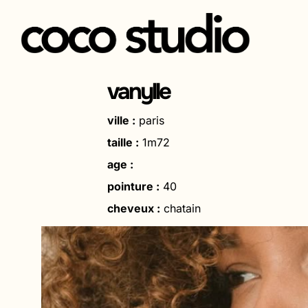
Aller
au
vanylle
contenu
ville :
paris
taille :
1m72
age :
pointure :
40
cheveux :
chatain