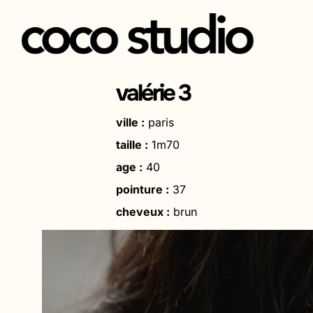
Aller
au
valérie 3
contenu
ville :
paris
taille :
1m70
age :
40
pointure :
37
cheveux :
brun