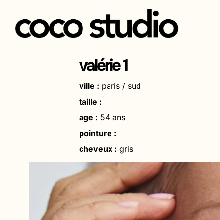
Aller
au
valérie 1
contenu
ville :
paris / sud
taille :
age :
54 ans
pointure :
cheveux :
gris