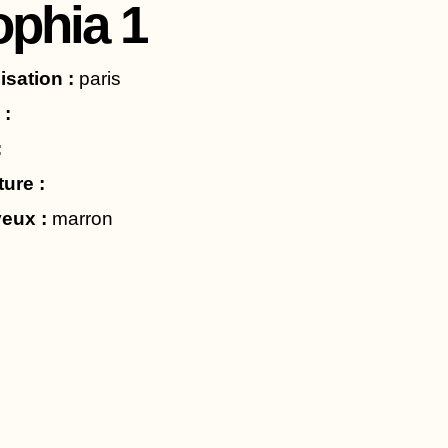
ophia 1
isation :
paris
 :
:
ture :
eux :
marron