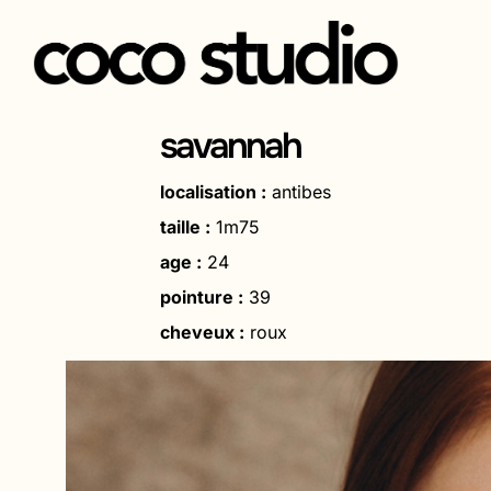
Aller
au
savannah
contenu
localisation :
antibes
taille :
1m75
age :
24
pointure :
39
cheveux :
roux