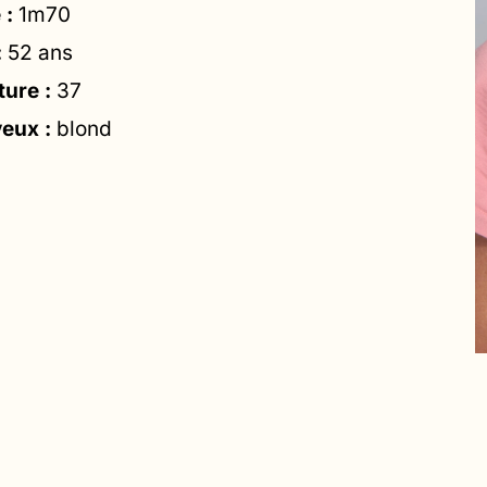
 :
1m70
:
52 ans
ture :
37
eux :
blond