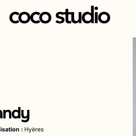
Aller
au
contenu
andy
isation :
Hyères