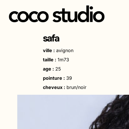
Aller
au
safa
contenu
ville :
avignon
taille :
1m73
age :
25
pointure :
39
cheveux :
brun/noir