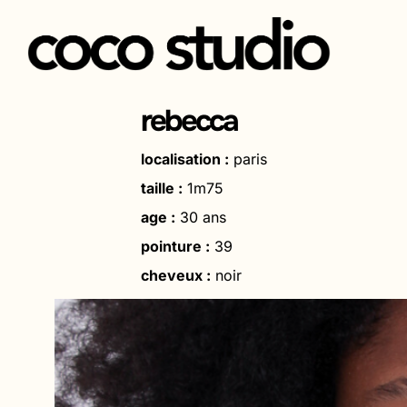
Aller
au
rebecca
contenu
localisation :
paris
taille :
1m75
age :
30 ans
pointure :
39
cheveux :
noir