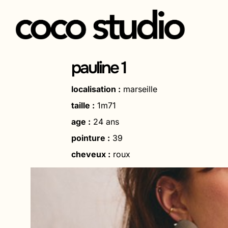
Aller
au
pauline 1
contenu
localisation :
marseille
taille :
1m71
age :
24 ans
pointure :
39
cheveux :
roux