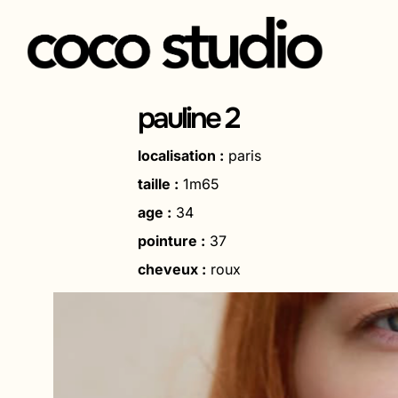
Aller
au
pauline 2
contenu
localisation :
paris
taille :
1m65
age :
34
pointure :
37
cheveux :
roux