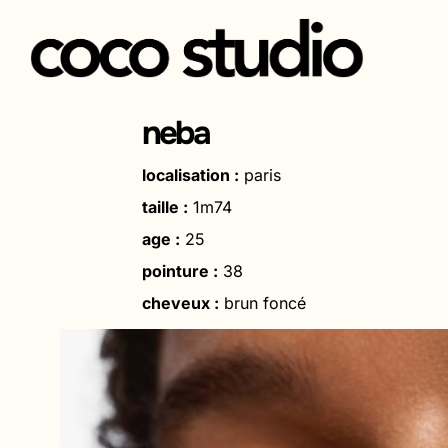
Aller
au
neba
contenu
localisation :
paris
taille :
1m74
age :
25
pointure :
38
cheveux :
brun foncé