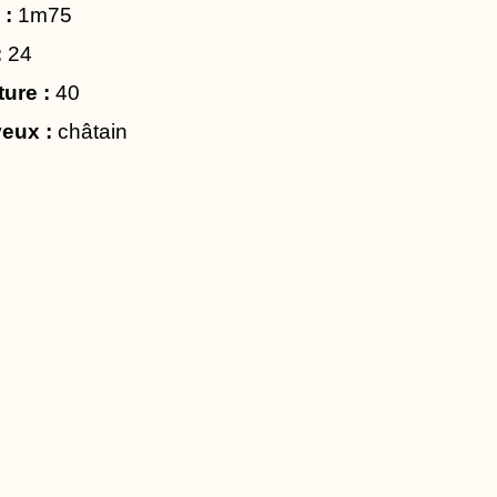
 :
1m75
:
24
ture :
40
eux :
châtain