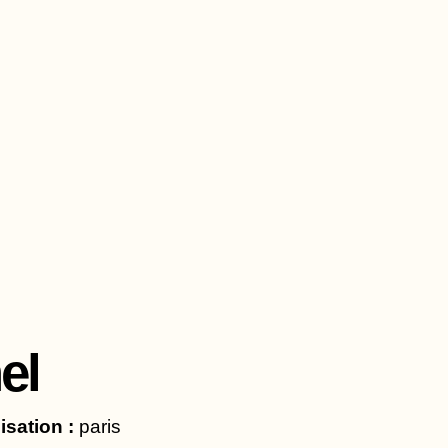
Aller
au
contenu
el
isation :
paris