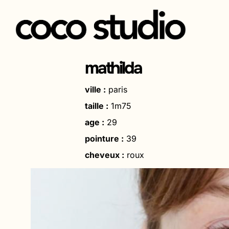
Aller
au
mathilda
contenu
ville :
paris
taille :
1m75
age :
29
pointure :
39
cheveux :
roux