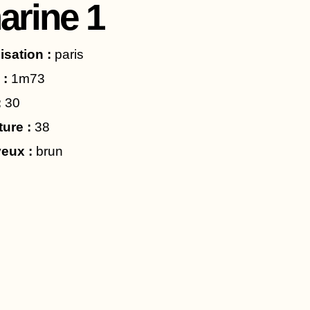
arine 1
isation :
paris
 :
1m73
:
30
ture :
38
eux :
brun