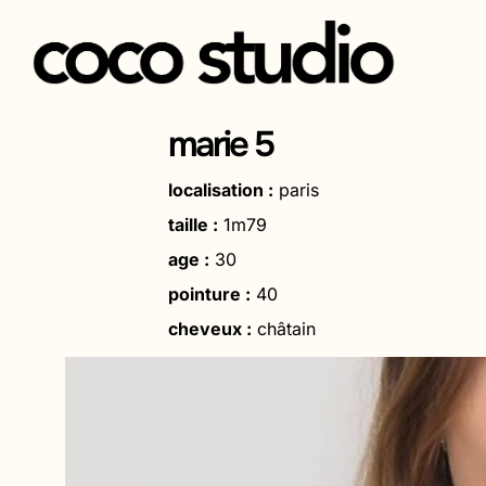
Aller
au
marie 5
contenu
localisation :
paris
taille :
1m79
age :
30
pointure :
40
cheveux :
châtain