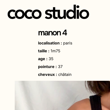
Aller
au
manon 4
contenu
localisation :
paris
taille :
1m75
age :
35
pointure :
37
cheveux :
châtain