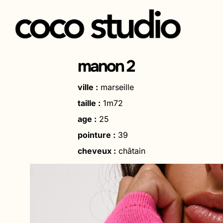
Aller
au
manon 2
contenu
ville :
marseille
taille :
1m72
age :
25
pointure :
39
cheveux :
châtain