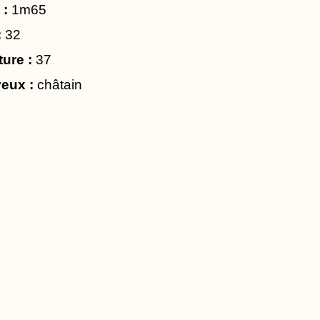
 :
1m65
:
32
ture :
37
eux :
châtain