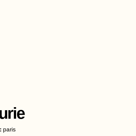
Aller
au
contenu
urie
:
paris