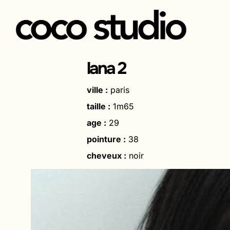
Aller
au
lana 2
contenu
ville :
paris
taille :
1m65
age :
29
pointure :
38
cheveux :
noir