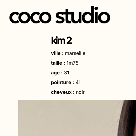
Aller
au
kim 2
contenu
ville :
marseille
taille :
1m75
age :
31
pointure :
41
cheveux :
noir