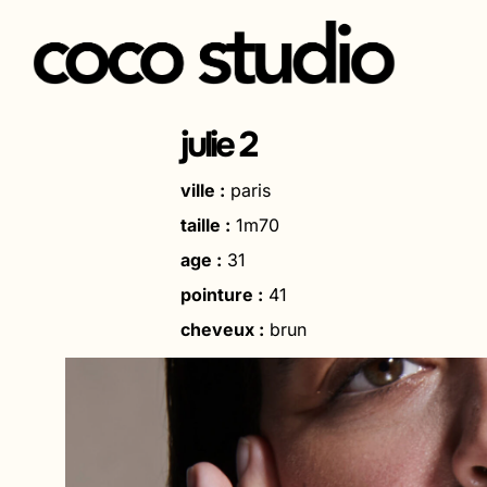
Aller
au
julie 2
contenu
ville :
paris
taille :
1m70
age :
31
pointure :
41
cheveux :
brun