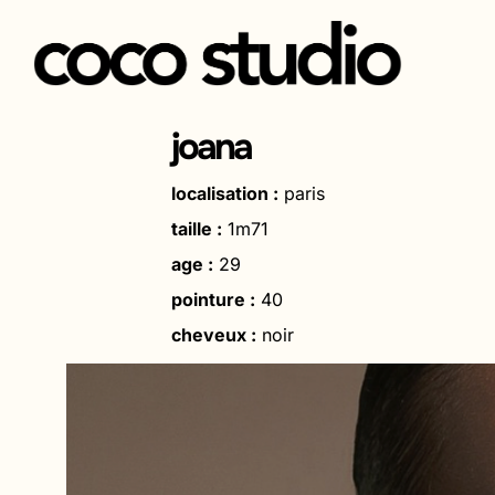
Aller
au
joana
contenu
localisation :
paris
taille :
1m71
age :
29
pointure :
40
cheveux :
noir