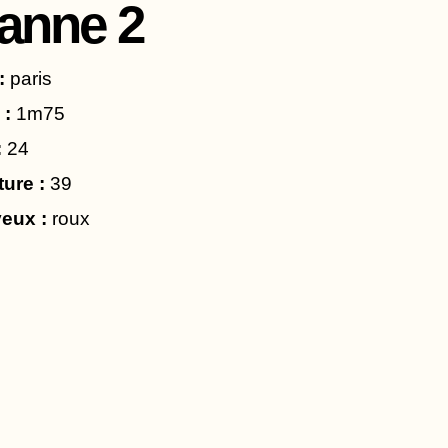
eanne 2
:
paris
 :
1m75
:
24
ture :
39
eux :
roux